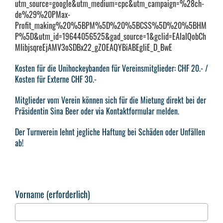
utm_source=google&utm_medium=cpc&utm_campaign=%28ch-
de%29%20PMax-
Profit_making%20%5BPM%5D%20%5BCSS%5D%20%5BHM
P%5D&utm_id=19644056525&gad_source=1&gclid=EAIaIQobCh
MIibjsqreEjAMV3oSDBx22_gZOEAQYBiABEgIiE_D_BwE
Kosten für die Unihockeybanden für Vereinsmitglieder: CHF 20.- /
Kosten für Externe CHF 30.-
Mitglieder vom Verein können sich für die Mietung direkt bei der
Präsidentin Sina Beer oder via Kontaktformular melden.
Der Turnverein lehnt jegliche Haftung bei Schäden oder Unfällen
ab!
Vorname (erforderlich)